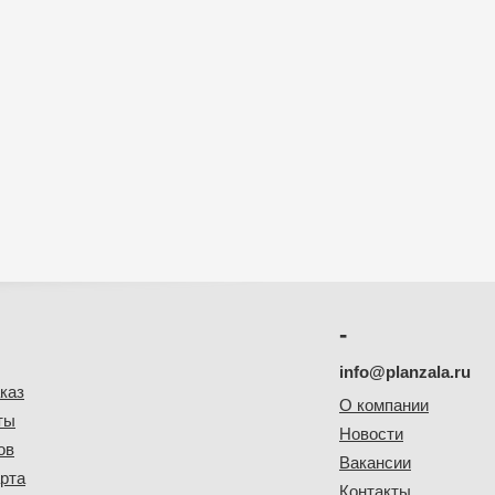
-
info@planzala.ru
каз
О компании
ты
Новости
ов
Вакансии
рта
Контакты